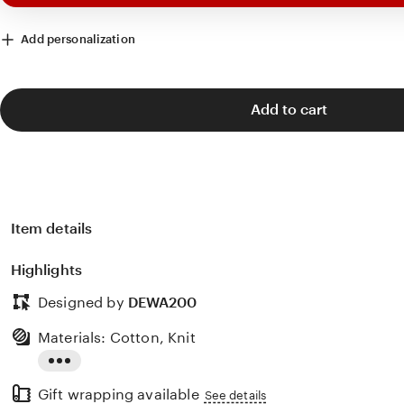
Add personalization
Add to cart
Item details
Highlights
Designed by
DEWA200
Materials: Cotton, Knit
Read
Gift wrapping available
the
See details