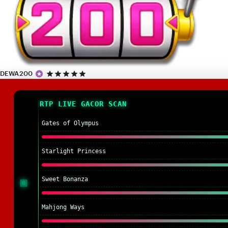
5
DEWA200
out
of
5
RTP LIVE GACOR SCAN
stars
Gates of Olympus
Starlight Princess
Sweet Bonanza
▣
Mahjong Ways