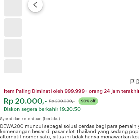
R
Item Paling Diminati oleh 999.999+ orang 24 jam terakhir
Harga:
Rp 20.000,-
Normal:
Rp 200.000,-
90% off
Diskon segera berkahir
19:20:50
Syarat dan ketentuan (berlaku)
DEWA200 muncul sebagai solusi cerdas bagi para pemain
kemenangan besar di pasar slot Thailand yang sedang popu
alternatif nomor satu, situs ini tidak hanya menawarkan kes