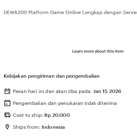
full
DEWA200 Platform Game Online Lengkap dengan Server 
description
Learn more about this item
Kebijakan pengiriman dan pengembalian
Pesan hari ini dan akan tiba pada:
Jan 15 2026
Pengembalian dan penukaran tidak diterima
Cost to ship:
Rp
20.000
Ships from:
Indonesia